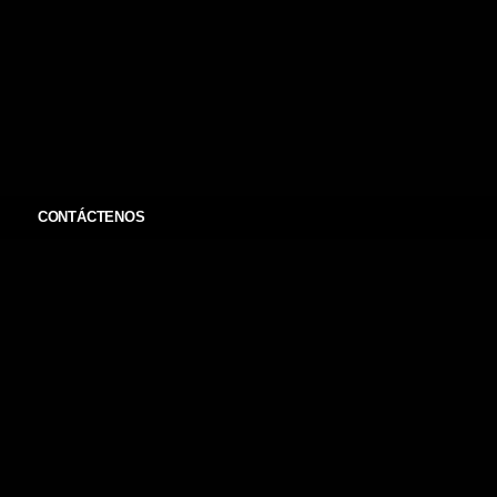
CONTÁCTENOS
te por Crossway con el título
Women of the Word: How to
r minds
, en el año 2014, escrita por Jen Wilkin.
Este libr