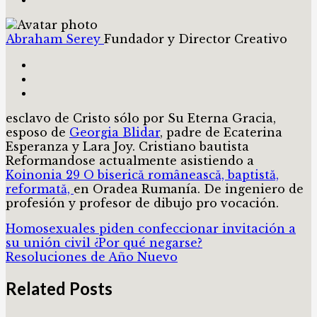
Abraham Serey
Fundador y Director Creativo
esclavo de Cristo sólo por Su Eterna Gracia,
esposo de
Georgia Blidar
, padre de Ecaterina
Esperanza y Lara Joy. Cristiano bautista
Reformandose actualmente asistiendo a
Koinonia 29 O biserică românească, baptistă,
reformată,
en Oradea Rumanía. De ingeniero de
profesión y profesor de dibujo pro vocación.
Homosexuales piden confeccionar invitación a
su unión civil ¿Por qué negarse?
Resoluciones de Año Nuevo
Related Posts