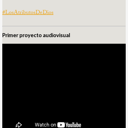
#LosAtributosDeDios‬
Primer proyecto audiovisual