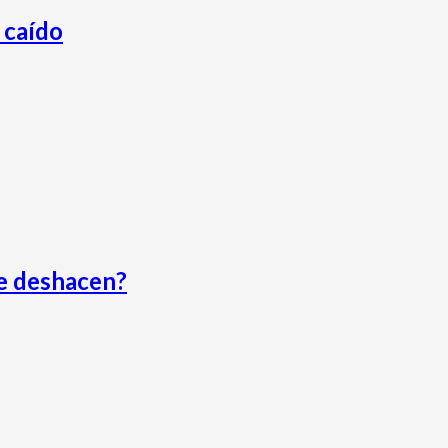
 caído
se deshacen?