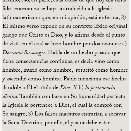
neófito, eso, en parte, es la causa de que hoy día tanta
falsa enseñanza se haya introducido a la iglesia
latinoamericana que, en mi opinión, está enferma; 2)
El mismo verso expone en su contexto léxico original
griego que Cristo es Dios, y lo afirma desde el punto
de vista en el cual se hizo hombre por dos razones: a)
Derramó Su sangre
. Habla de un hecho pasado que
tiene consecuencias continuas, es decir, vino como
hombre, murió como hombre, resucitó como hombre
y ascendió como hombre. Pablo menciona ese hecho
dándole a Él el título de
Dios.
Y b)
la pertenencia
divina
. También con base en Su humanidad perfecta
la Iglesia le pertenece a Dios, el cual la compró con
Su sangre; 3) Los falsos maestros entrarían a socavar
la Sana Doctrina, por ello, el pastor debe estar