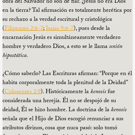
obra del Salvador no son de fiar. ¿Jesús no era Dios
en la tierra? Tal afirmación es totalmente herética por
su rechazo a la verdad escritural y cristológica
(
Filipenses 2:6-7
;
Isaías 9:6-7
), pues desde la
encarnación Jesús es simultáneamente verdadero
hombre y verdadero Dios, a esto se le llama
unión
hipostática
.
¿Cómo saberlo? Las Escrituras afirman: “Porque en él
habita corporalmente toda la plenitud de la Deidad”
(
Colosenses 2:9
). Históricamente la
kenosis
fue
considerada una herejía. Él no se despojó de su
deidad, Él se hizo hombre. La doctrina de la
kenosis
señala que el Hijo de Dios escogió renunciar a sus
atributos divinos, cosa que nuca pasó: solo tomó