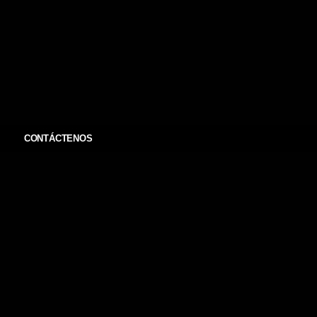
CONTÁCTENOS
amigos, les comento que comenzaré a subir publicacion
eden ver las bases del concurso en
http://bit.ly/Esclavos