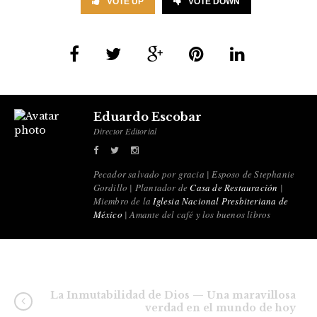
VOTE UP
VOTE DOWN
Eduardo Escobar
Director Editorial
Pecador salvado por gracia | Esposo de Stephanie
Gordillo | Plantador de
Casa de Restauración
|
Miembro de la
Iglesia Nacional Presbiteriana de
México
| Amante del café y los buenos libros
La Inmutabilidad de Dios — Una maravillosa
verdad en el mundo de hoy